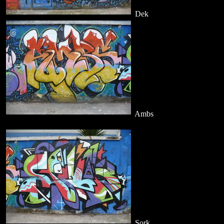
Dek
Ambs
Sork