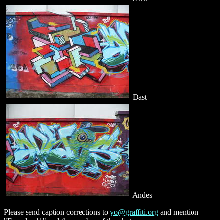
Dast
Andes
Please send caption corrections to
yo@graffiti.org
and mention