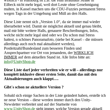
wirklich - in Hamburg ist z.B. die Hall Brauhaus Straße in
Eilbeck nicht mehr legal, weil dort Leute ohne Genehmigung
malten, in Kassel machen uns die CDU-Fuzzies permanent Stress
wegen Tags in der Umgebung und Müll an den Halls.
Diese Liste nennt sich „Version 1.0“, da sie immer mal wieder
überarbeitet wird. Damit sie möglichst aktuell und genau bleibt,
mail mir bitte weitere Halls, genauere Beschreibungen, Infos,
welche nicht mehr legal sind oder wo Du schon mal Stress
hattest, n schönes Panoramafoto, (siehe bei Kassel – die müssen
allerdings auch noch mal aktualisiert werden),
Postleitzahl/Bundesland zum besseren Finden und
Ansprechpartner vor Ort von jemandem, der
WIRKLICH
IMMER
auf dem aktuellen Stand ist. Alle Infos bitte an:
info@UnityShop.de
Diese Liste darf jeder verbreiten wie er will – allerdings nur
komplett inklusive dieser ersten Seite, damit das mit den
Aktualisierungen auch klappt….
Gibt´s schon ne aktuellere Version ?
Sobald sich einige Sachen in der Liste geändert haben, erstelle ich
ne neue Version – diese werden immer durch den Unity-
Newsletter verbreitet und auf der Startseite von
www.UnityShop.de
steht immer, welche Version gerade aktuell